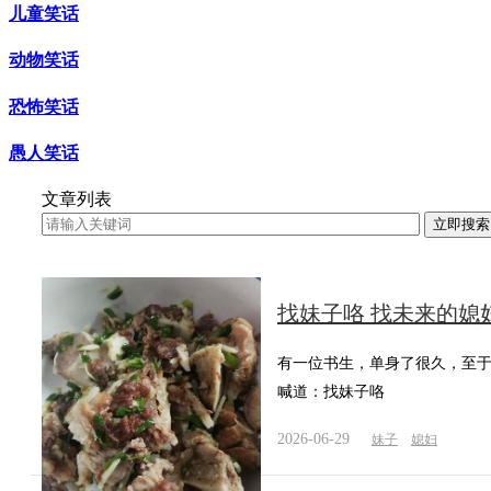
儿童笑话
动物笑话
恐怖笑话
愚人笑话
文章列表
找妹子咯 找未来的媳
有一位书生，单身了很久，至
喊道：找妹子咯
2026-06-29
妹子
媳妇