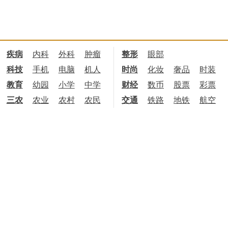
疾病
内科
外科
肿瘤
整形
眼部
科技
手机
电脑
机人
时尚
化妆
奢品
时装
教育
幼园
小学
中学
财经
数币
股票
彩票
三农
农业
农村
农民
交通
铁路
地铁
航空