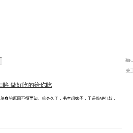
湘IC
关
妇咯 做好吃的给你吃
于单身的原因不得而知。单身久了，书生想妹子，于是敲锣打鼓，