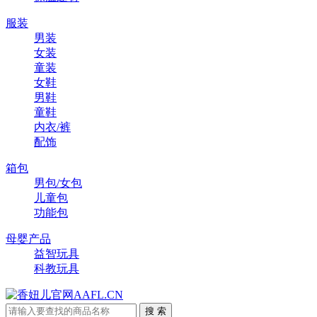
服装
男装
女装
童装
女鞋
男鞋
童鞋
内衣/裤
配饰
箱包
男包/女包
儿童包
功能包
母婴产品
益智玩具
科教玩具