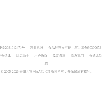
P备2021012471号
营业执照
食品经营许可证：JY14305030300673
于香妞儿
网店助手
用户协议
免责条款
联系我们
香妞儿动
态
© 2005-2026 香妞儿官网AAFL.CN 版权所有，并保留所有权利。