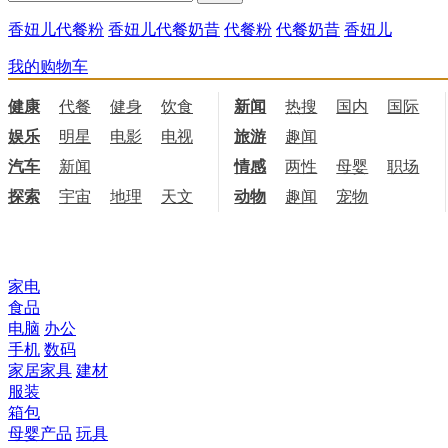
香妞儿代餐粉
香妞儿代餐奶昔
代餐粉
代餐奶昔
香妞儿
我的购物车
健康
代餐
健身
饮食
新闻
热搜
国内
国际
娱乐
明星
电影
电视
旅游
趣闻
汽车
新闻
情感
两性
母婴
职场
探索
宇宙
地理
天文
动物
趣闻
宠物
所有商品分类
家电
食品
电脑
办公
手机
数码
家居家具
建材
服装
箱包
母婴产品
玩具