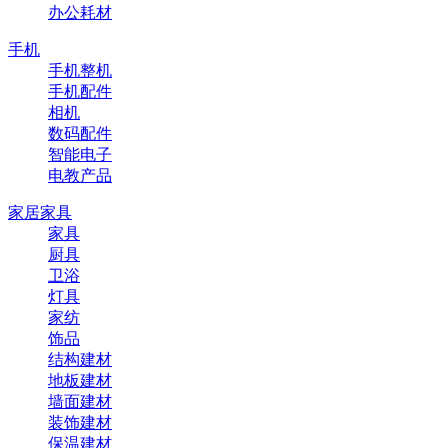
办公耗材
手机
手机整机
手机配件
相机
数码配件
智能电子
电教产品
家居家具
家具
厨具
卫浴
灯具
家纺
饰品
结构建材
地板建材
墙面建材
装饰建材
保温建材