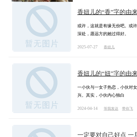
香妞儿的“香”字的由
或许，这就是有缘无份吧。或
深处，愿远方的她过得好。
2025-07-27
香妞儿
香妞儿的“妞”字的由
一小伙与一女子热恋，小伙对
兴。其实，小伙内心独白
2024-04-14
等我发达
带你飞
一定要对自己好点 一