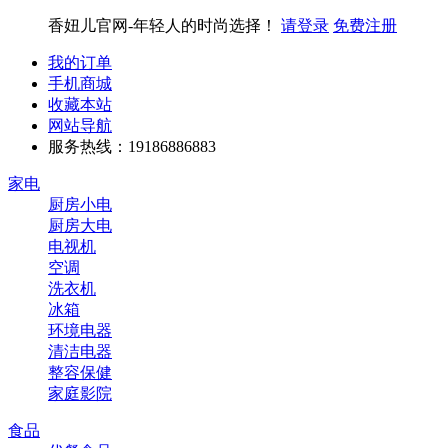
香妞儿官网-年轻人的时尚选择！
请登录
免费注册
我的订单
手机商城
收藏本站
网站导航
服务热线：19186886883
家电
厨房小电
厨房大电
电视机
空调
洗衣机
冰箱
环境电器
清洁电器
整容保健
家庭影院
食品