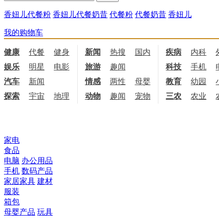
香妞儿代餐粉
香妞儿代餐奶昔
代餐粉
代餐奶昔
香妞儿
我的购物车
健康
代餐
健身
饮食
新闻
热搜
国内
国际
疾病
内科
娱乐
明星
电影
电视
旅游
趣闻
科技
手机
汽车
新闻
情感
两性
母婴
职场
教育
幼园
探索
宇宙
地理
天文
动物
趣闻
宠物
三农
农业
所有商品分类
家电
食品
电脑
办公用品
手机
数码产品
家居家具
建材
服装
箱包
母婴产品
玩具