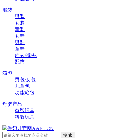
服装
男装
女装
童装
女鞋
男鞋
童鞋
内衣/裤/袜
配饰
箱包
男包/女包
儿童包
功能箱包
母婴产品
益智玩具
科教玩具