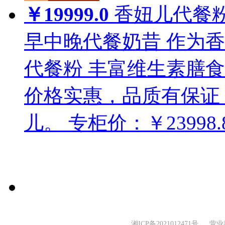
￥19999.0
香妞儿代餐
早中晚代餐奶昔
作为香
代餐粉 丰富维生素膳
价格实惠，品质有保证
儿。
专柜价：￥23998.
湘ICP备2021012471号
营业